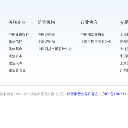
关联企业
监管机构
行业协会
交
中国建设银行
中国证监会
中国期货业协会
上海
建信信托
上海证监局
上海市期货同业公会
郑州
建信基金
中国期货市场监控中心
大连
建信资本
中国
建信人寿
上海
建信养老金
广州
版权所有 2000-
2026 建信期货有限责任公司
经营期货业务许可证
沪ICP备13025333
front31