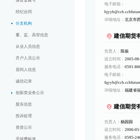
保证金账号
电子邮箱：
经纪合同
bjyyb@ccb.ccbfutur
详细地址：
北京市西城
分支机构
董、监、高管信息
建信期货
从业人员信息
负责人：
陈振
开户人员公示
设立时间：
2005-08
服务电话：
0591-86
居间人信息
电子邮箱：
诚信记录
fqyyb@ccb.ccbfutur
详细地址：
福建省福
创新类业务公示
股东信息
建信期货
投诉处理
负责人：
杨园园
资质公示
设立时间：
2006-05
服务电话：
0595-24
手续费标准