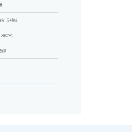
琳
娟 苏祯栋
 邓碧苑
薇娜