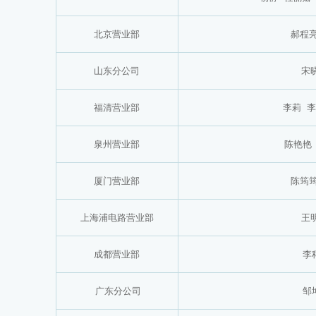
北京营业部
郝程
山东分公司
宋
福清营业部
李莉
李
泉州营业部
陈艳艳
厦门营业部
陈筠
上海浦电路营业部
王
成都营业部
李
广东分公司
邹