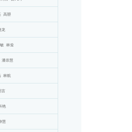
亮
高曌
晓龙
敏
林耸
潘崇慧
筠
林航
明言
科艳
坤慧