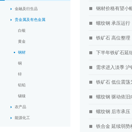
钢材价格有望小
金融及衍生品
贵金属及有色金属
螺纹钢 承压运行
白银
铁矿石 高位整理
黄金
钢材
下半年铁矿石延
铜
需求进入淡季 沪
锌
铁矿石 低位震荡
铝铅
锡镍
螺纹钢 驱动依旧
农产品
螺纹钢 后市承压
能源化工
铁合金 延续弱势