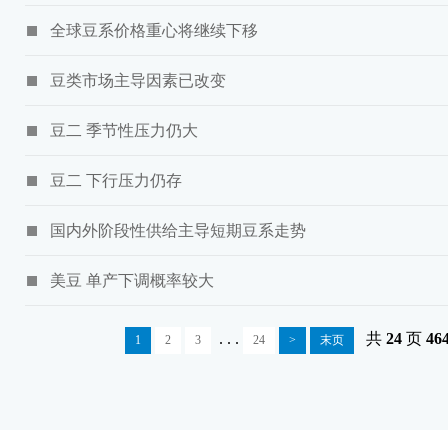
全球豆系价格重心将继续下移
豆类市场主导因素已改变
豆二 季节性压力仍大
豆二 下行压力仍存
国内外阶段性供给主导短期豆系走势
美豆 单产下调概率较大
. . .
共
24
页
46
1
2
3
24
>
末页