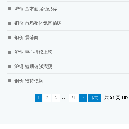
沪铜 基本面驱动仍存
铜价 市场整体氛围偏暖
铜价 震荡向上
沪铜 重心持续上移
沪铜 短期偏强震荡
铜价 维持强势
. . .
共
54
页
107
1
2
3
54
>
末页