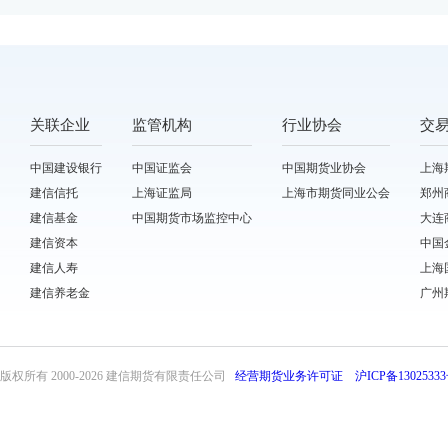
关联企业
监管机构
行业协会
交
中国建设银行
中国证监会
中国期货业协会
上海
建信信托
上海证监局
上海市期货同业公会
郑州
建信基金
中国期货市场监控中心
大连
建信资本
中国
建信人寿
上海
建信养老金
广州
版权所有 2000-
2026 建信期货有限责任公司
经营期货业务许可证
沪ICP备13025333
front32