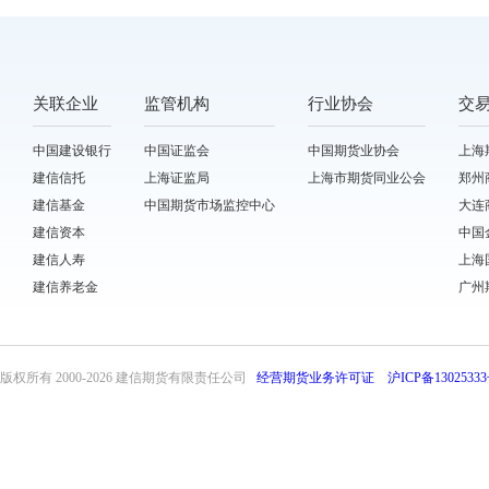
关联企业
监管机构
行业协会
交
中国建设银行
中国证监会
中国期货业协会
上海
建信信托
上海证监局
上海市期货同业公会
郑州
建信基金
中国期货市场监控中心
大连
建信资本
中国
建信人寿
上海
建信养老金
广州
版权所有 2000-
2026 建信期货有限责任公司
经营期货业务许可证
沪ICP备13025333
front31