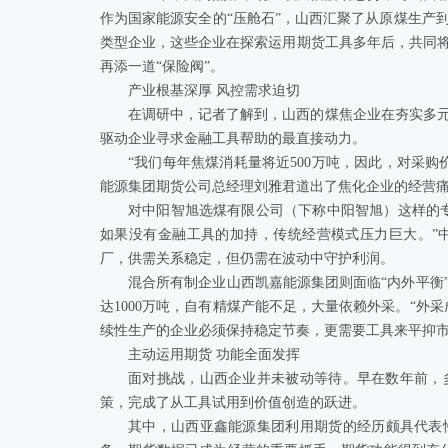
作为国家能源安全的“压舱石”，山西汇聚了从原煤生产
类型企业，这些企业在探索运用期货工具多年后，共同
再添一道“保险阀”。
产业根基深厚 风控需求迫切
在调研中，记者了解到，山西的煤焦企业在夯实多
驱动企业寻求金融工具帮助的最直接动力。
“我们每年焦煤消耗量将近500万吨，因此，对采
能源集团期货公司总经理刘雅君道出了焦化企业的经营
对中阳智旭选煤有限公司（下称中阳智旭）这样的
如果没有金融工具的加持，传统经营模式压力巨大。”
厂，供需关系稳定，但仍需在波动中守护利润。
混合所有制企业山西凯嘉能源集团则面临“内外平衡
达1000万吨，自有精煤产能不足，大量依赖外采。“外
续性生产的企业必须保持稳定节奏，更需要工具来平抑
主动运用期货 功能全面发挥
面对挑战，山西企业并未被动等待。早在数年前，
策，完成了从工具试用到价值创造的跃进。
其中，山西亚鑫能源集团利用期货的经历颇具代表性