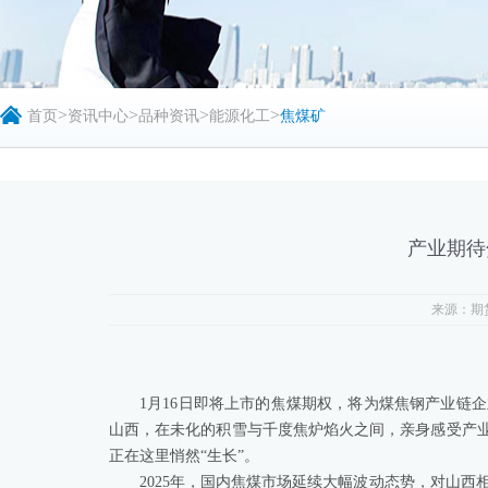
>
>
>
>
首页
资讯中心
品种资讯
能源化工
焦煤矿
产业期待
来源：期
1月16日即将上市的焦煤期权，将为煤焦钢产业链
山西，在未化的积雪与千度焦炉焰火之间，亲身感受产业
正在这里悄然“生长”。
2025年，国内焦煤市场延续大幅波动态势，对山