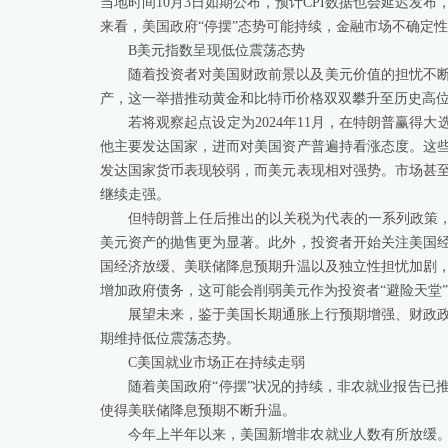
当地时间10月3日如期公布，预计CPI数据也会延迟发
来看，美国政府“停摆”态势可能持续，金融市场不确定性
B美元指数呈现低位震荡态势
随着投资者对美国财政前景以及美元价值的担忧不
产，这一举措推动黄金和比特币价格双双攀升至历史高
若将观察起点设定为2024年11月，在特朗普赢得
他主要发达国家，进而对美国资产普遍持看涨态度。这
发达国家货币表现较弱，而美元表现相对强势。市场甚
继续走强。
但特朗普上任后推出的以关税为代表的一系列政策，使
美元资产的抛售更为显著。此外，投资者开始关注美国
国经济放缓、美联储降息预期升温以及独立性担忧加剧
增加政府债务，这可能会削弱美元作为投资者“避险天堂
展望未来，鉴于美国长期通胀上行预期增强、财政
期维持低位震荡态势。
C美国就业市场正在持续走弱
随着美国政府“停摆”状况的持续，非农就业报告已
使得美联储降息预期不断升温。
今年上半年以来，美国新增非农就业人数有所放缓