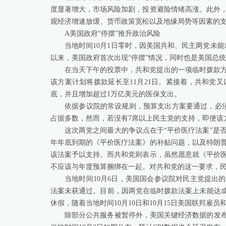
度显著增大，市场风险加剧，投资避险情绪高涨。此外
观经济增速放缓、货币政策宽松以及地缘局势等因素的
A美国政府“停摆”推升政治风险
当地时间10月1日零时，因美国共和、民主两党未能
以来，美国政府首次出现“停摆”情况，同时也是美国总统
在当天下午的投票中，共和党提出的一项临时拨款方案
该方案计划将拨款延长至11月21日。紧接着，共和党又
底，并且增加超过1万亿美元的医保支出。
依据参议院的常设规则，预算支出方案要通过，必须获
占据多数，然而，若没有7席以上民主党的支持，即便该
这次两党之间最大的争议点在于“平价医疗法案”是否
年年底到期的《平价医疗法案》的补贴问题，以及特朗
该法案予以支持。而共和党则表示，虽然愿意就《平价
不应该与年度预算捆绑在一起。对共和党的这一要求，
当地时间10月6日，美国国会参议院对民主党提出的
法案未获通过。目前，因两党在临时拨款法案上未能达成
休假，随着当地时间10月10日和10月15日美国联邦
除部分公共服务被暂停外，美国关键经济数据的发布