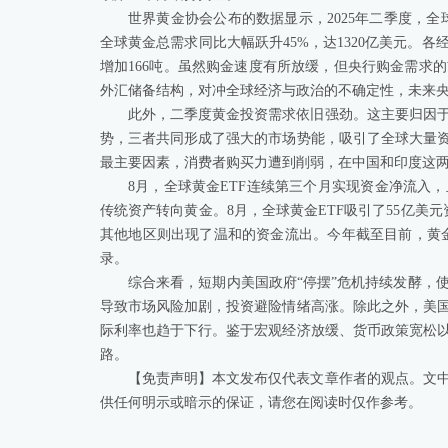
世界黄金协会公布的数据显示，2025年二季度，全
全球黄金总需求同比大幅跃升45%，达1320亿美元。
增加166吨。虽然购金速度有所放缓，但央行购金需求
外汇储备结构，对冲全球经济与政治的不确定性，未来
此外，二季度黄金投资需求依旧强劲。这主要归因
势，三者共同形成了强大的市场势能，吸引了全球大量
最主要因素，消费者购买力遭到削弱，在中国和印度这
8月，全球黄金ETF连续第三个月实现资金净流入
传统资产转向黄金。8月，全球黄金ETF吸引了55亿美
其他地区则出现了温和的资金流出。今年截至目前，黄金E
录。
综合来看，短期内美国政府“停摆”危机持续发酵，
导致市场风险加剧，投资避险情绪高涨。除此之外，美
际利率也趋于下行。鉴于宏观经济放缓、货币政策宽松
路。
【免责声明】本文发布仅代表文章作者的观点。文
供任何明示或暗示的保证，请您在阅读时仅作参考。