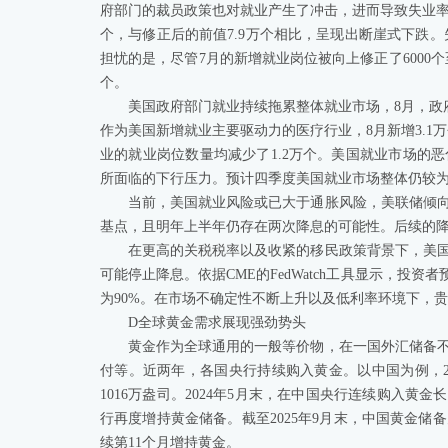
府部门的裁员政策也对就业产生了冲击，进而导致失业率有
个，与修正后的前值7.9万个相比，呈现出断崖式下跌。失
担忧的是，尽管7月的新增就业岗位被向上修正了6000个至
个。
美国政府部门就业持续拖累整体就业市场，8月，政府
作为美国新增就业主要驱动力的医疗行业，8月新增3.1
业的就业岗位数量均减少了1.2万个。美国就业市场的
所面临的下行压力。预计四季度美国就业市场整体仍较
当前，美国就业风险或已大于通胀风险，美联储倾向于
基点，且明年上半年仍存在两次降息的可能性。后续的
在更高的关税税率以及收紧的移民政策背景下，美
可能停止降息。依据CME的FedWatch工具显示，投资者
为90%。在市场不确定性不断上升以及低利率环境下，
D全球黄金需求展现强劲势头
黄金作为全球通用的一般等价物，在一国外汇储备
付等。近两年，各国央行持续购入黄金。以中国为例，20
1016万盎司。2024年5月末，在中国央行连续购入黄金
行再度增持黄金储备。截至2025年9月末，中国黄金储备为7
续第11个月增持黄金。