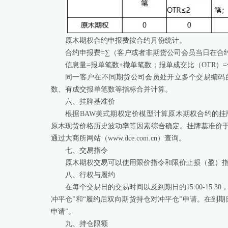
原木期权合约申报费按合约月份统计。
合约申报费=∑（客户或者非期货公司会员当日在合
信息量=报单笔数+撤单笔数；报单成交比（OTR）=
同一客户在不同期货公司会员处开立多个交易编码
数、有成交报单笔数等指标合并计算。
六、挂牌基准价
根据BAW美式期权定价模型计算原木期权合约的
原木现货价格历史波动率等因素综合确定。挂牌基准价
通过大商所网站（www.dce.com.cn）查询。
七、交易指令
原木期权交易可以使用限价指令和限价止损（盈）指
八、行权与履约
在每个交易日的交易时间以及到期日的15:00-15:
冲平仓”和“履约后双向期货持仓对冲平仓”申请。在到期日的
申请”。
九、持仓限额