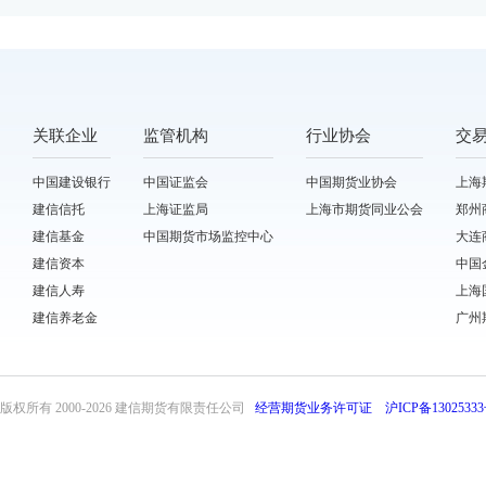
关联企业
监管机构
行业协会
交
中国建设银行
中国证监会
中国期货业协会
上海
建信信托
上海证监局
上海市期货同业公会
郑州
建信基金
中国期货市场监控中心
大连
建信资本
中国
建信人寿
上海
建信养老金
广州
版权所有 2000-
2026 建信期货有限责任公司
经营期货业务许可证
沪ICP备13025333
front32