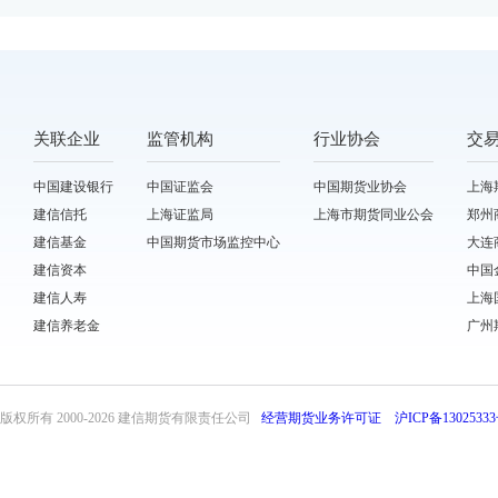
关联企业
监管机构
行业协会
交
中国建设银行
中国证监会
中国期货业协会
上海
建信信托
上海证监局
上海市期货同业公会
郑州
建信基金
中国期货市场监控中心
大连
建信资本
中国
建信人寿
上海
建信养老金
广州
版权所有 2000-
2026 建信期货有限责任公司
经营期货业务许可证
沪ICP备13025333
front31