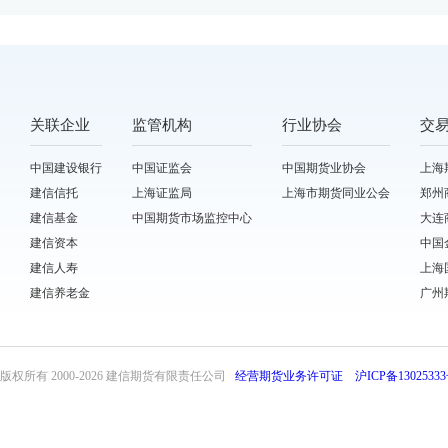
关联企业
监管机构
行业协会
交
中国建设银行
中国证监会
中国期货业协会
上海
建信信托
上海证监局
上海市期货同业公会
郑州
建信基金
中国期货市场监控中心
大连
建信资本
中国
建信人寿
上海
建信养老金
广州
版权所有 2000-
2026 建信期货有限责任公司
经营期货业务许可证
沪ICP备13025333
front31