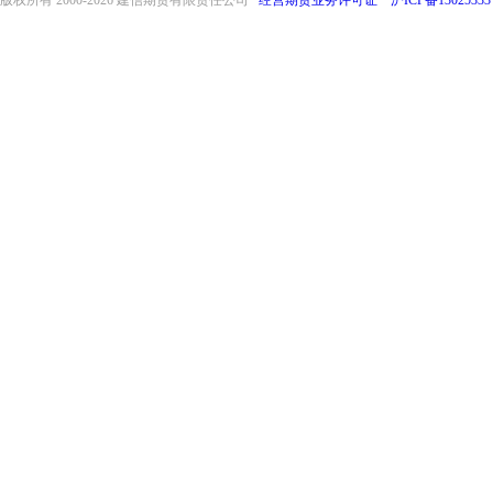
版权所有 2000-
2026 建信期货有限责任公司
经营期货业务许可证
沪ICP备13025333
front32