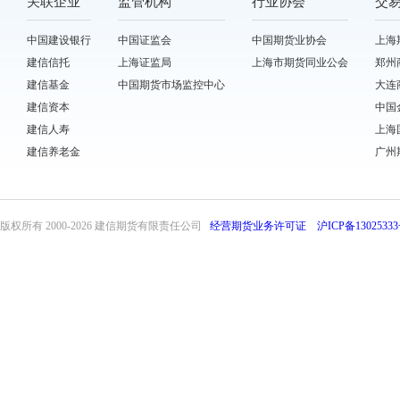
关联企业
监管机构
行业协会
交
中国建设银行
中国证监会
中国期货业协会
上海
建信信托
上海证监局
上海市期货同业公会
郑州
建信基金
中国期货市场监控中心
大连
建信资本
中国
建信人寿
上海
建信养老金
广州
版权所有 2000-
2026 建信期货有限责任公司
经营期货业务许可证
沪ICP备13025333
front31