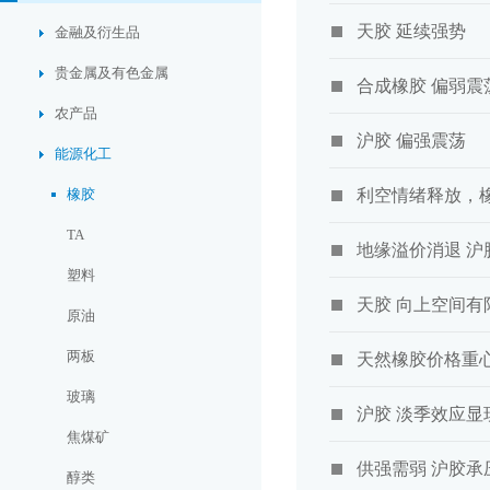
天胶 延续强势
金融及衍生品
贵金属及有色金属
合成橡胶 偏弱震
农产品
沪胶 偏强震荡
能源化工
橡胶
利空情绪释放，
TA
地缘溢价消退 沪
塑料
天胶 向上空间有
原油
两板
天然橡胶价格重
玻璃
沪胶 淡季效应显
焦煤矿
供强需弱 沪胶承
醇类