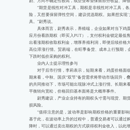
剧、方向不确定性较高，或企业希望保留部分收益、降
“期货是线性对冲工具，期权是非线性对冲工具，
险，又想要保留弹性空间，建议优选期权。如果想实现‘大
具。”尉秀说。
具体而言，尉秀表示，养殖端，企业如果对当下鸡
应月份看跌期权（即买入PUT），支付权利金锁定最低
出看涨期权收取权利金，增厚养殖利润，即便后续价格
高位滞涨行情。贸易端，在旺季备货、成本上行预期，企
下跌时低价采购的权利。
业内人士提示理性参与
对于后市行情，李莉表示，短期来看，鸡蛋价格面
期来看，中秋、国庆“双节”备货需求将带动市场回升，
的共同推动下，市场可能出现脉冲式上涨行情。长期来
平衡转向宽松，价格回归基本面将是大概率事件。
尉秀建议，产业企业持有的期权头寸需与现货、期
损风险。
“值得注意的是，波动率是影响期权价格的重要影
基于此，在波动率上升的过程中，普通交易者可以通过
降时，可以通过卖出期权的方式获得权利金收入，以此增