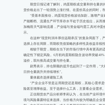
期货日报记者了解到，鸡蛋期权成交量和持仓量的
货价格走出了一轮强势上涨行情。在蛋价高企的同时，市
“受基本面推动，鸡蛋现货价格波动加剧，激增产业避
产能断档、流通生产环节库存水平处于历史低位，从而
加梅雨天气影响流通，产业端与资金端均需工具对冲蛋
示。
在这种“现货利润丰厚但远期承压”的复杂局面下，
选择上存在局限，而期权凭借策略的多样性及收益非线
相较于期货，期权在当下的市场行情中具有更高的
确定性下锁定风险。6月初鸡蛋期权隐含波动率突破40
溢价，双向推高成交量与持仓量。
尉秀表示，持仓限额的提升也起到了一定作用，“大商
日持仓量跳升并持续增长”。
量体裁衣选择避险工具
“产业企业不管是运用期货还是期权，其核心需求
险甚至增厚收益。至于选择什么工具，主要看企业需求。
正信期货农产品分析师李莉认为，在当前产业环境
境与风险暴露特征来选择。当价格方向较为明确且企业