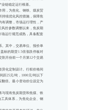
产业链稳定运行根基。
作用，为焦化、钢铁、煤炭贸
所持续优化风控措施，保障焦
均有调整，市场运行理性，产
相关风控参数调整以来，焦炭期
，市场运行规范成熟，具备配套
系。其中，交易单位、报价单
标的期货1.5倍涨跌停板对
割月份前一个月第12个交易
差异化定制设计。行权价格间
25元/吨，1000元/吨以下
相应翻倍。最小变动价位设定为
将与现有焦炭期货和焦煤、铁
险工具体系，为焦化企业、钢