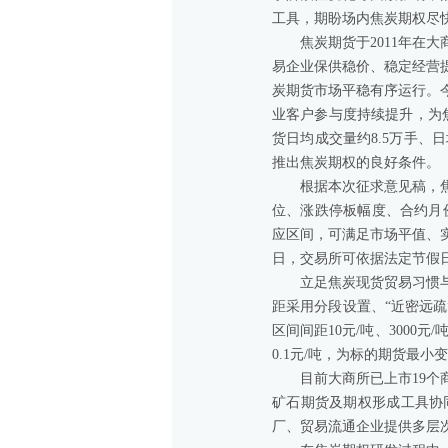
工具，期盼场内焦炭期权尽
焦炭期货于2011年
易企业保供稳价、稳定经营
炭期货市场平稳有序运行。
业客户参与度持续提升，为焦
货日均成交量约8.5万手、
推出焦炭期权的良好条件。
根据本次征求意见稿，
位、涨跌停板幅度、合约月
应区间，可满足市场平值、
日，交易所可依据法定节假
立足焦炭现货贸易习惯
距采用分段设置、“近密远疏”
区间间距10元/吨、300
0.1元/吨，为标的期货最
目前大商所已上市19
矿石期货及期权形成工具协
厂、贸易流通企业提供多层