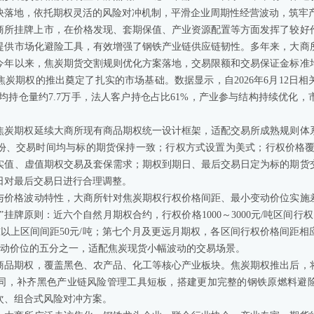
快落地，依托期权灵活的风险对冲机制，平滑企业周期性经营波动，筑牢
在大商所挂牌上市，在价格发现、套期保值、产业资源配置等方面发挥了较好
提供市场化避险工具，有效增强了钢铁产业链供应链韧性。多年来，大商
今年以来，焦炭期货交割规则优化方案落地，交易限额和交易保证金标准
炭期权的推出奠定了扎实的市场基础。数据显示，自2026年6月12日
日均持仓量约7.7万手，法人客户持仓占比61%，产业参与结构持续优化
焦炭期权延续大商所现有商品期权统一设计框架，适配交易所成熟规则体
份、交易时间均与标的期货保持一致；行权方式设置为美式；行权价格覆盖
实值、虚值期权交易及套保需求；期权到期日、最后交易日定为标的期货交
日对最后交易日进行合理调整。
与价格波动特性，大商所针对焦炭期权行权价格间距、最小变动价位实施
挂牌原则：近六个自然月期权合约，行权价格1000～3000元/吨区间行权间距
0元/吨以上区间间距50元/吨；第七个月及更远月期权，各区间行权价格间距
小变动价位的五分之一，适配焦炭现货小幅波动的交易场景。
个商品期权，覆盖黑色、农产品、化工等核心产业板块。焦炭期权推出后，
同，补齐黑色产业链风险管理工具短板，搭建更加完整的钢铁原燃料避
次、组合式风险对冲方案。