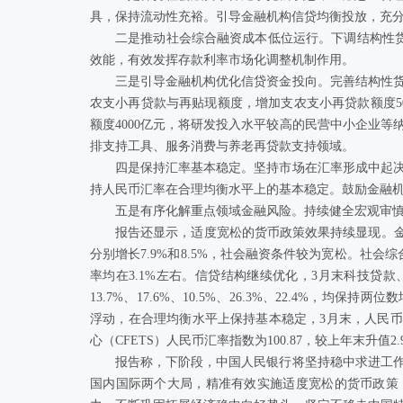
具，保持流动性充裕。引导金融机构信贷均衡投放，充
二是推动社会综合融资成本低位运行。下调结构性货币
效能，有效发挥存款利率市场化调整机制作用。
三是引导金融机构优化信贷资金投向。完善结构性
农支小再贷款与再贴现额度，增加支农支小再贷款额度5
额度4000亿元，将研发投入水平较高的民营中小企业
排支持工具、服务消费与养老再贷款支持领域。
四是保持汇率基本稳定。坚持市场在汇率形成中起
持人民币汇率在合理均衡水平上的基本稳定。鼓励金融
五是有序化解重点领域金融风险。持续健全宏观审
报告还显示，适度宽松的货币政策效果持续显现。金
分别增长7.9%和8.5%，社会融资条件较为宽松。社
率均在3.1%左右。信贷结构继续优化，3月末科技贷
13.7%、17.6%、10.5%、26.3%、22.4%
浮动，在合理均衡水平上保持基本稳定，3月末，人民币对
心（CFETS）人民币汇率指数为100.87，较上年末升值2.
报告称，下阶段，中国人民银行将坚持稳中求进工
国内国际两个大局，精准有效实施适度宽松的货币政策